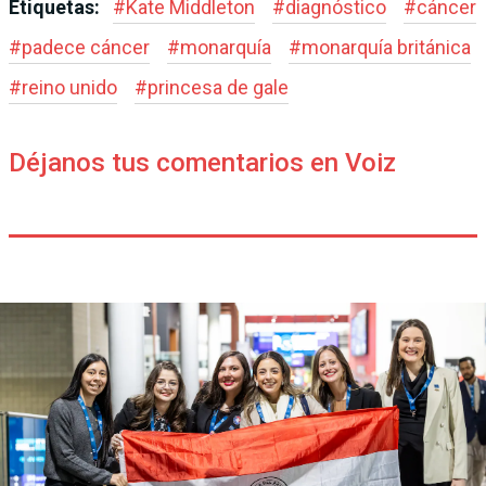
Etiquetas:
#
Kate Middleton
#
diagnóstico
#
cáncer
#
padece cáncer
#
monarquía
#
monarquía británica
#
reino unido
#
princesa de gale
Déjanos tus comentarios en Voiz