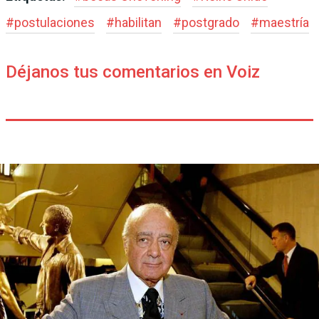
#
postulaciones
#
habilitan
#
postgrado
#
maestría
Déjanos tus comentarios en Voiz