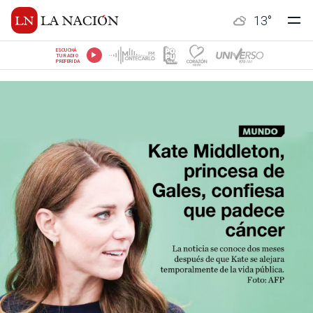
13
°
ESCUCHÁ
TU RADIO
PREFERIDA