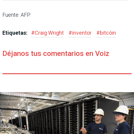
Fuente: AFP.
Etiquetas:
#
Craig Wright
#
inventor
#
bitcóin
Déjanos tus comentarios en Voiz