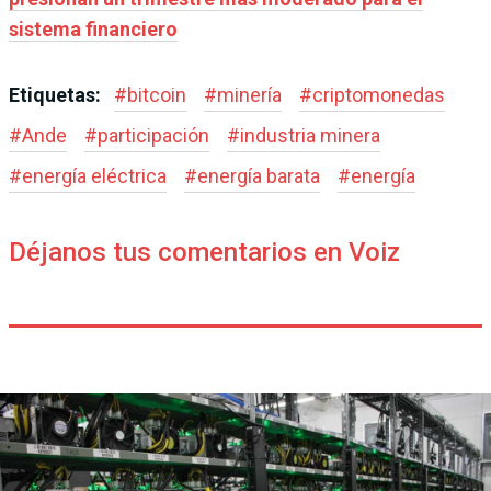
sistema financiero
Etiquetas:
#
bitcoin
#
minería
#
criptomonedas
#
Ande
#
participación
#
industria minera
#
energía eléctrica
#
energía barata
#
energía
Déjanos tus comentarios en Voiz