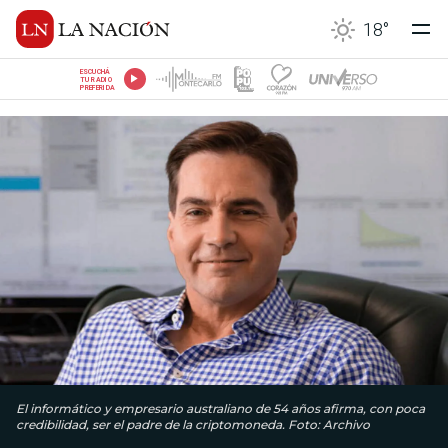
18
°
ESCUCHÁ
TU RADIO
PREFERIDA
El informático y empresario australiano de 54 años afirma, con poca
credibilidad, ser el padre de la criptomoneda. Foto: Archivo