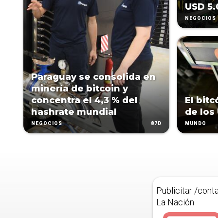
USD 5.
NEGOCIOS
Paraguay se consolida en
minería de bitcoin y
concentra el 4,3 % del
El bitc
hashrate mundial
de los
87D
NEGOCIOS
MUNDO
Publicitar /cont
La Nación