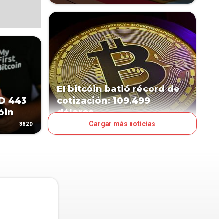
El bitcóin batió récord de
SD 443
cotización: 109.499
óin
dólares
Cargar más noticias
382D
439D
MUNDO