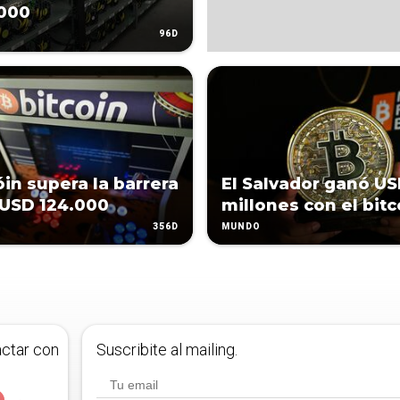
000
96D
óin supera la barrera
El Salvador ganó U
 USD 124.000
millones con el bitc
356D
MUNDO
actar con
Suscribite al mailing.