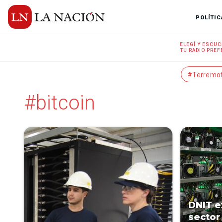
POLÍTIC
ELEGÍ Y
ESCUC
TU RADIO
PREF
#Terremo
#bitcoin
DNIT e
sector 