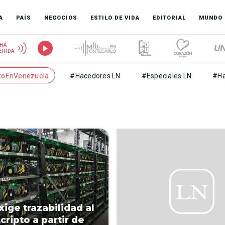
A
PAÍS
NEGOCIOS
ESTILO DE VIDA
EDITORIAL
MUNDO
HÁ
ERIDA
toEnVenezuela
#Hacedores LN
#Especiales LN
#Ha
xige trazabilidad al
cripto a partir de