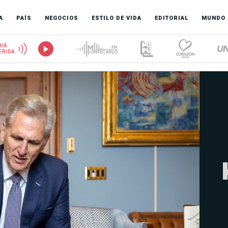
A
PAÍS
NEGOCIOS
ESTILO DE VIDA
EDITORIAL
MUNDO
HÁ
ERIDA