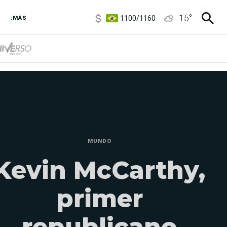
1100
/
1160
15
°
:MÁS
3,8
/
4
6850
/
7200
5900
/
5960
MUNDO
Kevin McCarthy,
primer