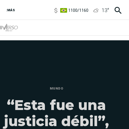
1100
/
1160
13
°
:MÁS
3,8
/
4
6850
/
7200
5900
/
5960
MUNDO
“Esta fue una
justicia débil”,