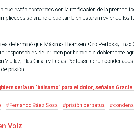
n que están conformes con la ratificación de la premeditac
 implicados se anunció que también estarán reviendo los 
olores determinó que Máximo Thomsen, Ciro Pertossi, Enzo C
e responsables del crimen por homicidio doblemente agra
n Viollaz, Blas Cinalli y Lucas Pertossi fueron condenado
 de prisión.
biers sería un “bálsamo” para el dolor, señalan Graciel
o
#
Fernando Báez Sosa
#
prisión perpetua
#
condena
en Voiz