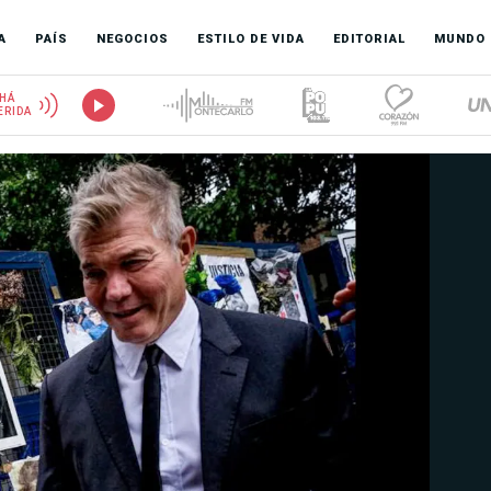
A
PAÍS
NEGOCIOS
ESTILO DE VIDA
EDITORIAL
MUNDO
HÁ
ERIDA