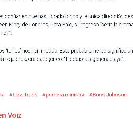
s confiar en que has tocado fondo y la única dirección des
ueen Mary de Londres. Para Bale, su regreso “sería la broma
reír”.
s ‘tories’ nos han metido. Esto probablemente significa un
a la izquierda, era categórico: “Elecciones generales ya”.
ia
#
Lizz Truss
#
primera ministra
#
Boris Johnson
en Voiz