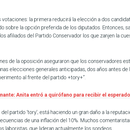
votaciones: la primera reducirá la elección a dos candida
ido sobre la opción preferida de los diputados. Entonces, s
los afiliados del Partido Conservador los que zanjen la cue
iones de la oposición aseguraron que los conservadores e
ió unas elecciones generales anticipadas, dos años antes de
erimento al frente del partido +tory+”.
nante: Anita entró a quirófano para recibir el esperad
 del partido ‘tory’; está haciendo un gran daño a la reputaci
nsecuencias de una inflación del 10%. Muchos comentarist
s laboristas, que lideran actualmente los sondeos.