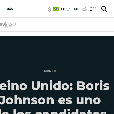
1100
/
1160
21
°
3,8
/
4
:MÁS
6850
/
7200
5900
/
5960
MUNDO
eino Unido: Boris
Johnson es uno