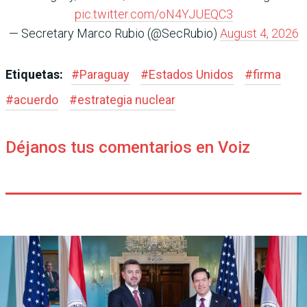
pic.twitter.com/oN4YJUEQC3
— Secretary Marco Rubio (@SecRubio)
August 4, 2026
Etiquetas:
#
Paraguay
#
Estados Unidos
#
firma
#
acuerdo
#
estrategia nuclear
Déjanos tus comentarios en Voiz