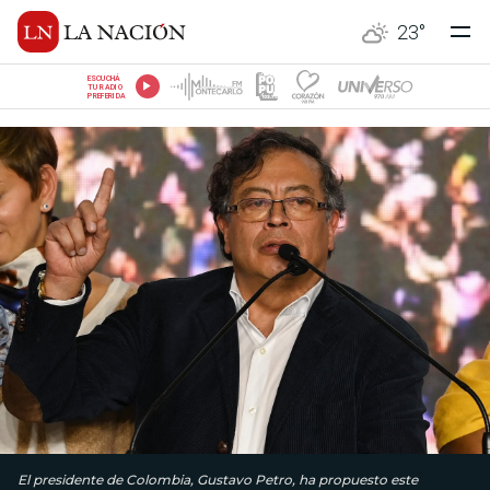
23
°
ESCUCHÁ
TU RADIO
PREFERIDA
El presidente de Colombia, Gustavo Petro, ha propuesto este