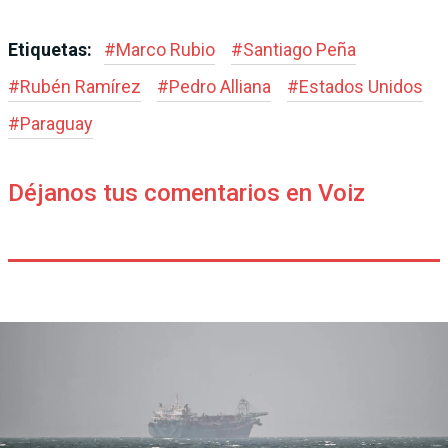
Etiquetas:
#
Marco Rubio
#
Santiago Peña
#
Rubén Ramírez
#
Pedro Alliana
#
Estados Unidos
#
Paraguay
Déjanos tus comentarios en Voiz