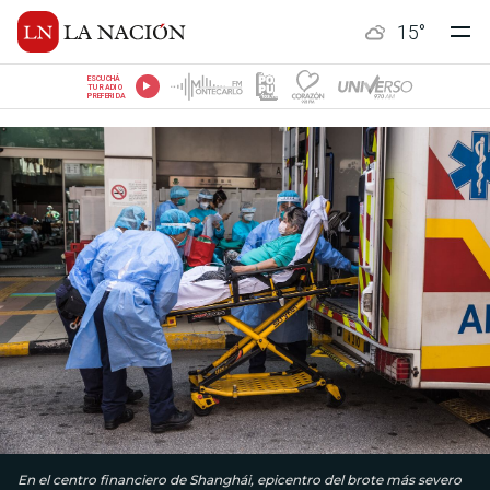
15
°
ESCUCHÁ
TU RADIO
PREFERIDA
En el centro financiero de Shanghái, epicentro del brote más severo