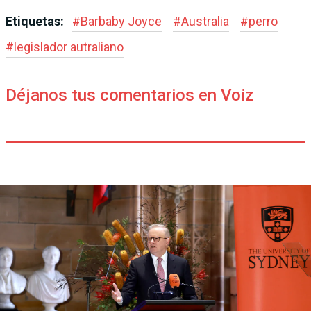
Etiquetas:
#
Barbaby Joyce
#
Australia
#
perro
#
legislador autraliano
Déjanos tus comentarios en Voiz