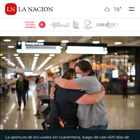
16
°
ESCUCHÁ
TU RADIO
PREFERIDA
La apertura de los vuelos sin cuarentena, luego de casi 400 días de