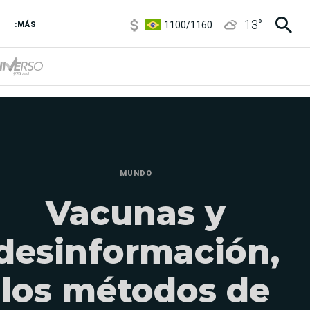
1100
/
1160
13
°
3,8
/
4
:MÁS
6850
/
7200
5900
/
5960
MUNDO
Vacunas y
desinformación,
los métodos de