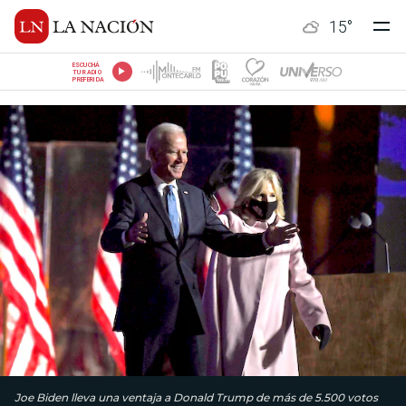
15
°
ESCUCHÁ
TU RADIO
PREFERIDA
Joe Biden lleva una ventaja a Donald Trump de más de 5.500 votos