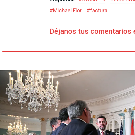
#
Michael Flor
#
factura
Déjanos tus comentarios 