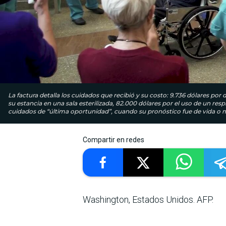
La factura detalla los cuidados que recibió y su costo: 9.736 dólares por 
su estancia en una sala esterilizada, 82.000 dólares por el uso de un respi
cuidados de “última oportunidad”, cuando su pronóstico fue de vida o m
Compartir en redes
Washington, Estados Unidos. AFP.