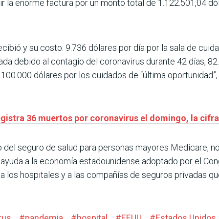
r la enorme factura por un monto total de 1.122.501,04 dóla
ecibió y su costo: 9.736 dólares por día por la sala de cui
zada debido al contagio del coronavirus durante 42 días, 82
 o 100.000 dólares por los cuidados de “última oportunidad”
egistra 36 muertos por coronavirus el domingo, la cif
io del seguro de salud para personas mayores Medicare, no
e ayuda a la economía estadounidense adoptado por el Co
a los hospitales y a las compañías de seguros privadas qu
rus
#
pandemia
#
hospital
#
EEUU
#
Estados Unidos