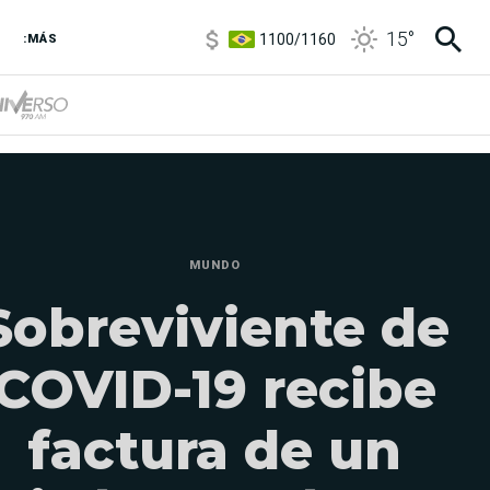
1100
/
1160
15
°
3,8
/
4
:MÁS
6850
/
7200
5900
/
5960
MUNDO
Sobreviviente de
COVID-19 recibe
factura de un