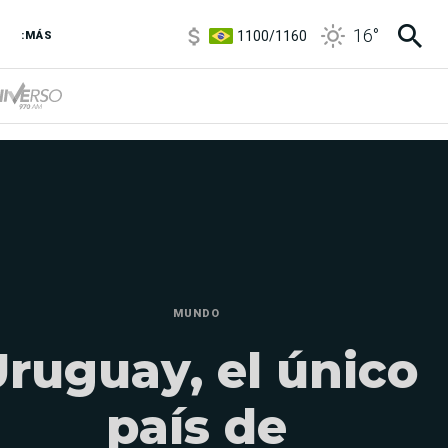
1100
/
1160
16
°
:MÁS
3,8
/
4
6850
/
7200
5900
/
5960
MUNDO
ruguay, el único
país de