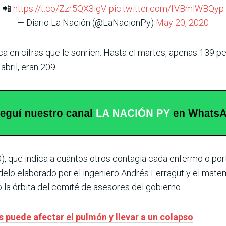
📲
https://t.co/Zzr5QX3igV
.
pic.twitter.com/fVBmlWBQyp
— Diario La Nación (@LaNacionPy)
May 20, 2020
ca en cifras que le sonríen. Hasta el martes, apenas 139 
abril, eran 209.
0), que indica a cuántos otros contagia cada enfermo o por
elo elaborado por el ingeniero Andrés Ferragut y el mate
o la órbita del comité de asesores del gobierno.
 puede afectar el pulmón y llevar a un colapso