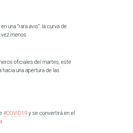
n una “rara avis”: la curva de
a vez menos.
ros oficiales del martes, este
 hacia una apertura de las
de
#COVID19
y se convertirá en el
a