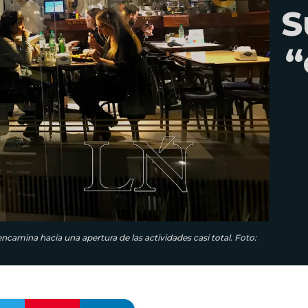
S
“
ncamina hacia una apertura de las actividades casi total. Foto: