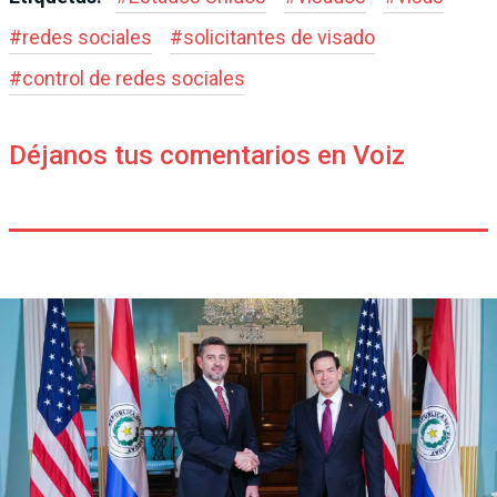
#
redes sociales
#
solicitantes de visado
#
control de redes sociales
Déjanos tus comentarios en Voiz