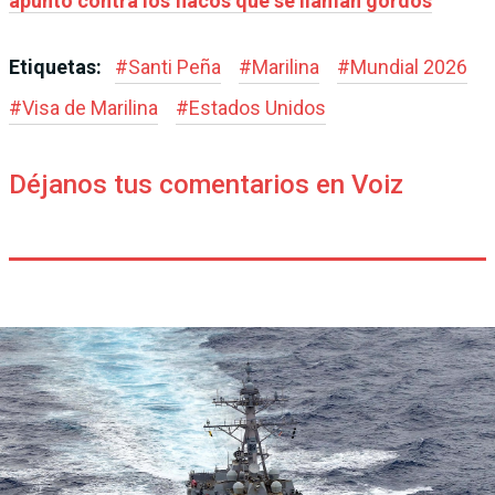
apuntó contra los flacos que se llaman gordos
Etiquetas:
#
Santi Peña
#
Marilina
#
Mundial 2026
#
Visa de Marilina
#
Estados Unidos
Déjanos tus comentarios en Voiz