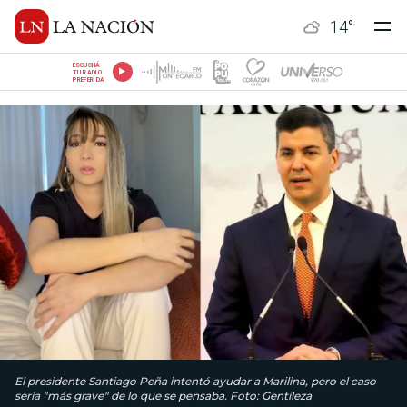
14
°
ESCUCHÁ
TU RADIO
PREFERIDA
El presidente Santiago Peña intentó ayudar a Marilina, pero el caso
sería "más grave" de lo que se pensaba. Foto: Gentileza