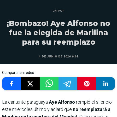
LN POP
¡Bombazo! Aye Alfonso no
fue la elegida de Marilina
para su reemplazo
4 DE JUNIO DE 2026 6:44
Compartir en redes
La cantante paraguaya
Aye Alfonso
rompió el silencio
este miércoles último y aclaró que
no reemplazará a
Marilina en la apertura del Mundial.
Cabe recordar