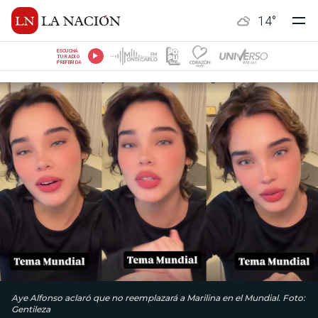
14
°
ESCUCHÁ
TU RADIO
PREFERIDA
Aye Alfonso aclaró que no reemplazará a Marilina en el Mundial. Foto:
Gentileza