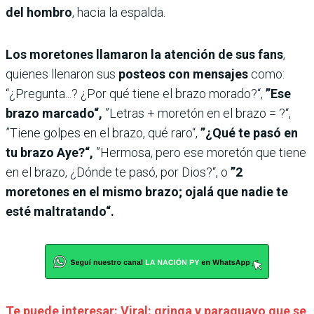
del hombro
, hacia la espalda.
Los moretones llamaron la atención de sus fans
,
quienes llenaron sus
posteos con mensajes
como:
“¿Pregunta...? ¿Por qué tiene el brazo morado?“,
”Ese
brazo marcado“,
”Letras + moretón en el brazo = ?“,
”Tiene golpes en el brazo, qué raro“,
”¿Qué te pasó en
tu brazo Aye?“,
”Hermosa, pero ese moretón que tiene
en el brazo, ¿Dónde te pasó, por Dios?“, o
”2
moretones en el mismo brazo; ojalá que nadie te
esté maltratando“.
Te puede interesar: Viral: gringa y paraguayo que se