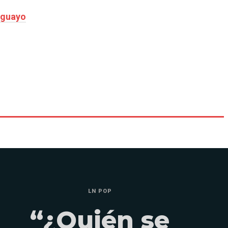
aguayo
LN POP
“¿Quién se