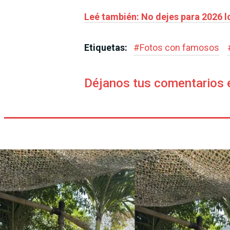
Leé también: No dejes para 2026
Etiquetas:
#
Fotos con famosos
Déjanos tus comentarios 