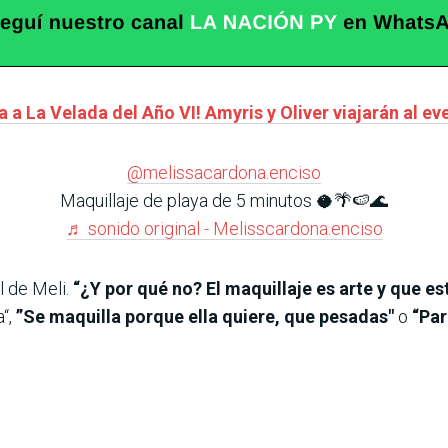
 a La Velada del Año VI! Amyris y Oliver viajarán al ev
@melissacardona.enciso
Maquillaje de playa de 5 minutos 🥥🌴🍉🌊
♬ sonido original - Melisscardona.enciso
l de Meli.
“¿Y por qué no? El maquillaje es arte y que es
a“,
”Se maquilla porque ella quiere, que pesadas"
o
“Par