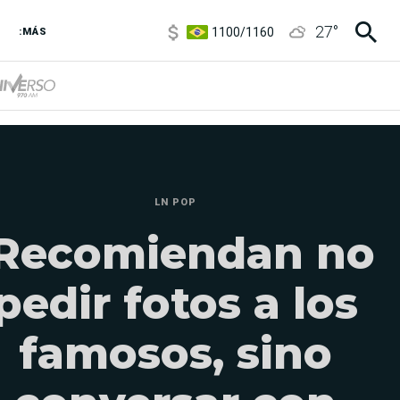
1100
/
1160
27
°
3,8
/
4
:MÁS
6850
/
7200
5900
/
5960
LN POP
¡Recomiendan no
pedir fotos a los
famosos, sino