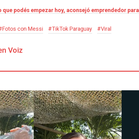
 lo que podés empezar hoy, aconsejó emprendedor par
#
Fotos con Messi
#
TikTok Paraguay
#
Viral
en Voiz