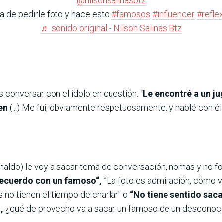
@nilsonsalinasbtz
a de pedirle foto y hace esto
#famosos
#influencer
#refle
♬ sonido original - Nilson Salinas Btz
 conversar con el ídolo en cuestión. “
Le encontré a un jug
ien
(...) Me fui, obviamente respetuosamente, y hablé con él
naldo) le voy a sacar tema de conversación, nomas y no fot
recuerdo con un famoso“,
”La foto es admiración, cómo v
 no tienen el tiempo de charlar" o
“No tiene sentido saca
,
¿qué de provecho va a sacar un famoso de un desconoci