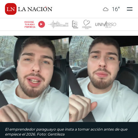
16
°
ESCUCHÁ
TU RADIO
PREFERIDA
El emprendedor paraguayo que insta a tomar acción antes de que
empiece el 2026. Foto: Gentileza