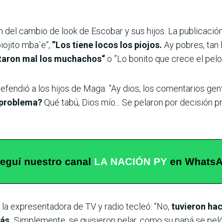
en del cambio de look de Escobar y sus hijos. La publicac
iojito mba`e“,
”Los tiene locos los piojos.
Ay pobres, tan l
rtaron mal los muchachos“
o ”Lo bonito que crece el pelo
efendió a los hijos de Maga: ”Ay dios, los comentarios gen
l problema?
Qué tabú, Dios mío... Se pelaron por decisión p
 la expresentadora de TV y radio tecleó: “No,
tuvieron hac
ás.
Simplemente, se quisieron pelar, como su papá se peló