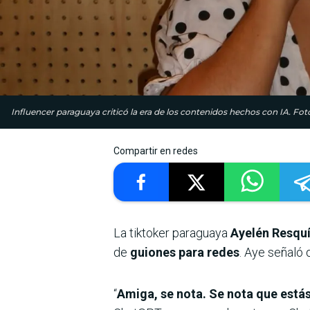
Influencer paraguaya criticó la era de los contenidos hechos con IA. Foto
Compartir en redes
La tiktoker paraguaya
Ayelén Resqu
de
guiones para redes
. Aye señaló 
“
Amiga, se nota. Se nota que está