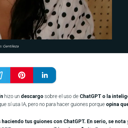
: Gentileza
ín
hizo un
descargo
sobre el uso de
ChatGPT o la intelige
que sí usa IA, pero no para hacer guiones porque
opina que
s haciendo tus guiones con ChatGPT. En serio, se nota
y