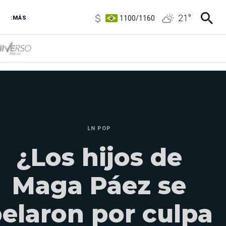
1100
/
1160
21
°
:MÁS
3,8
/
4
6850
/
7200
5900
/
5960
LN POP
¿Los hijos de
Maga Páez se
elaron por culpa