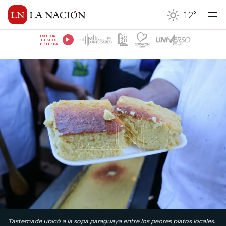
12
°
ESCUCHÁ
TU RADIO
PREFERIDA
Tastemade ubicó a la sopa paraguaya entre los peores platos locales.