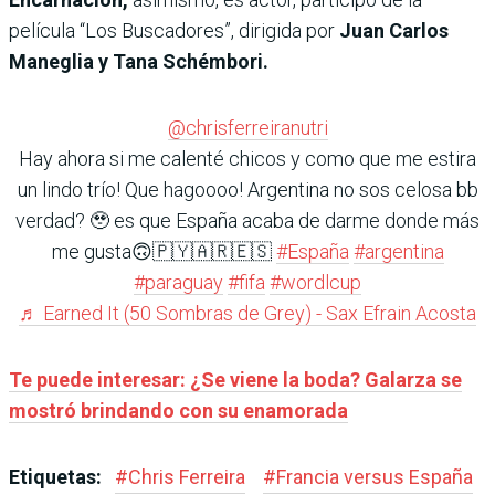
película “Los Buscadores”, dirigida por
Juan Carlos
Maneglia y Tana Schémbori.
@chrisferreiranutri
Hay ahora si me calenté chicos y como que me estira
un lindo trío! Que hagoooo! Argentina no sos celosa bb
verdad? 🥹 es que España acaba de darme donde más
me gusta🙃🇵🇾🇦🇷🇪🇸
#España
#argentina
#paraguay
#fifa
#wordlcup
♬ Earned It (50 Sombras de Grey) - Sax Efrain Acosta
Te puede interesar: ¿Se viene la boda? Galarza se
mostró brindando con su enamorada
Etiquetas:
#
Chris Ferreira
#
Francia versus España