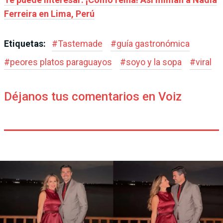
Ferreira en Lima, Perú
Etiquetas:
#
Tastemade
#
guía gastronómica
#
peores platos paraguayos
#
soyo y la sopa
#
viral
Déjanos tus comentarios en Voiz