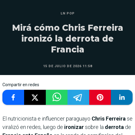
LN POP
Mirá cómo Chris Ferreira
ironizó la derrota de
Francia
15 DE JULIO DE 2026 11:58
Compartir en redes
El nutricionista e influencer paraguayo
Chris Ferreira
se
viralizó en redes, luego de
ironizar
sobre la
derrota
de