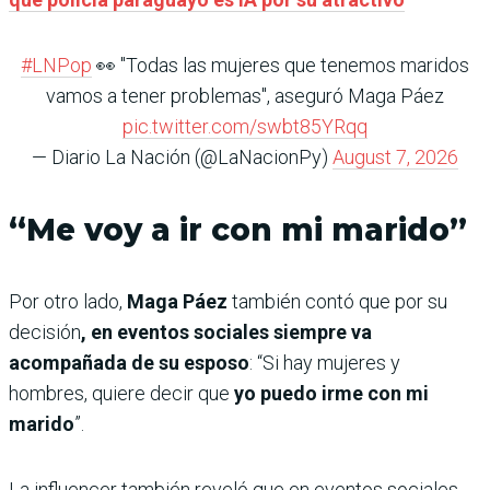
#LNPop
👀 "Todas las mujeres que tenemos maridos
vamos a tener problemas", aseguró Maga Páez
pic.twitter.com/swbt85YRqq
— Diario La Nación (@LaNacionPy)
August 7, 2026
“Me voy a ir con mi marido”
Por otro lado,
Maga Páez
también contó que por su
decisión
, en eventos sociales siempre va
acompañada de su esposo
: “Si hay mujeres y
hombres, quiere decir que
yo puedo irme con mi
marido
”.
La influencer también reveló que en eventos sociales,