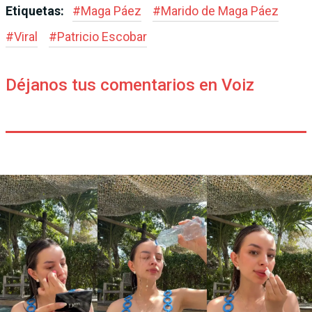
Etiquetas:
#
Maga Páez
#
Marido de Maga Páez
#
Viral
#
Patricio Escobar
Déjanos tus comentarios en Voiz