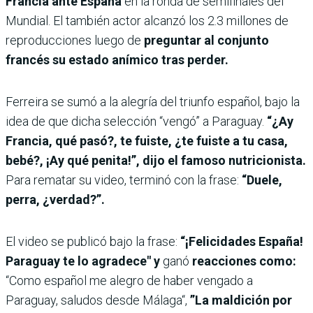
Francia ante España
en la ronda de semifinales del
Mundial. El también actor alcanzó los 2.3 millones de
reproducciones luego de
preguntar al conjunto
francés su estado anímico tras perder.
Ferreira se sumó a la alegría del triunfo español, bajo la
idea de que dicha selección “vengó” a Paraguay.
“¿Ay
Francia, qué pasó?, te fuiste, ¿te fuiste a tu casa,
bebé?, ¡Ay qué penita!”, dijo el famoso nutricionista.
Para rematar su video, terminó con la frase:
“Duele,
perra, ¿verdad?”.
El video se publicó bajo la frase:
“¡Felicidades España!
Paraguay te lo agradece" y
ganó
reacciones como:
“Como español me alegro de haber vengado a
Paraguay, saludos desde Málaga“,
”La maldición por