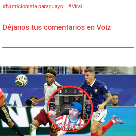
#
Nutricionista paraguayo
#
Viral
Déjanos tus comentarios en Voiz