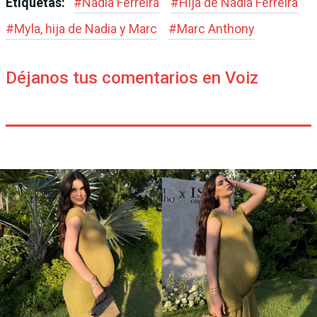
Etiquetas:
#
Nadia Ferreira
#
Hija de Nadia Ferreira
#
Myla, hija de Nadia y Marc
#
Marc Anthony
Déjanos tus comentarios en Voiz