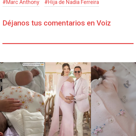
#
Marc Anthony
#
Hija de Nadia Ferreira
Déjanos tus comentarios en Voiz