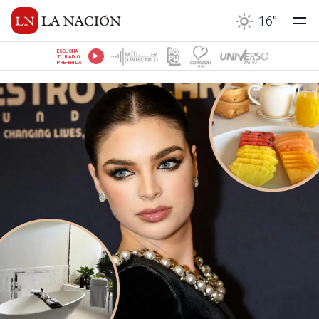
16
°
ESCUCHÁ
TU RADIO
PREFERIDA