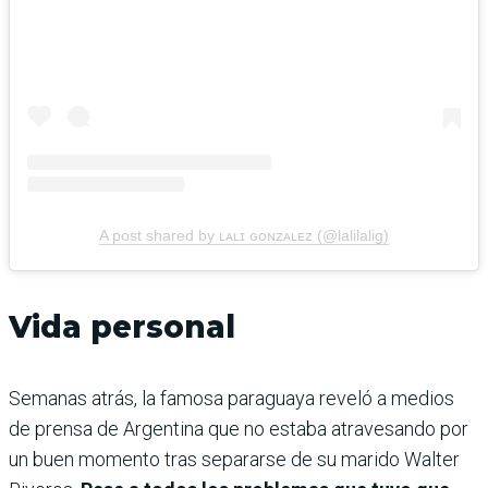
A post shared by ʟᴀʟɪ ɢᴏɴᴢᴀʟᴇᴢ (@lalilalig)
Vida personal
Semanas atrás, la famosa paraguaya reveló a medios
de prensa de Argentina que no estaba atravesando por
un buen momento tras separarse de su marido Walter