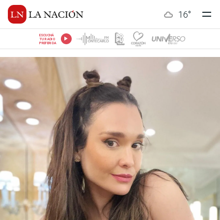
16
°
ESCUCHÁ
TU RADIO
PREFERIDA