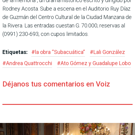
de la memoria”, un drama histórico escrito y dirigido por
Rodney Acosta. Sube a escena en el Audito­rio Ruy Díaz
de Guzmán del Centro Cultural de la Ciudad Manzana de
la Rivera. Las entradas cuestan G. 70.000; reservas al
(0991) 230-693, con cupos limitados.
Etiquetas:
#
la obra “Subacuática”
#
Lali González
#
Andrea Quattrocchi
#
Ato Gómez y Guadalupe Lobo
Déjanos tus comentarios en Voiz