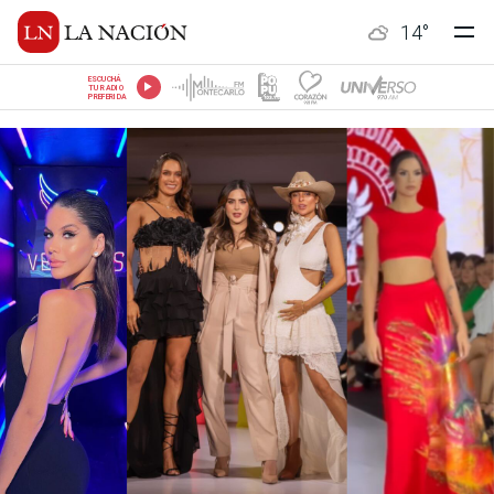
14
°
ESCUCHÁ
TU RADIO
PREFERIDA