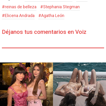
#
reinas de belleza
#
Stephania Stegman
#
Elicena Andrada
#
Agatha León
Déjanos tus comentarios en Voiz