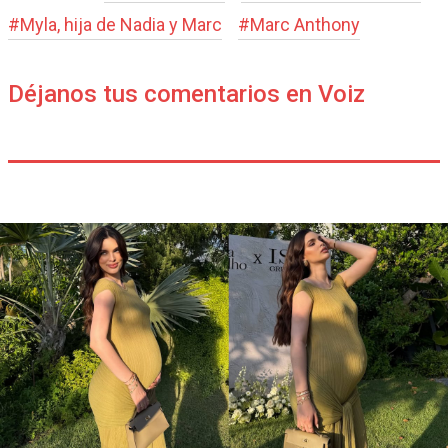
#
Myla, hija de Nadia y Marc
#
Marc Anthony
Déjanos tus comentarios en Voiz