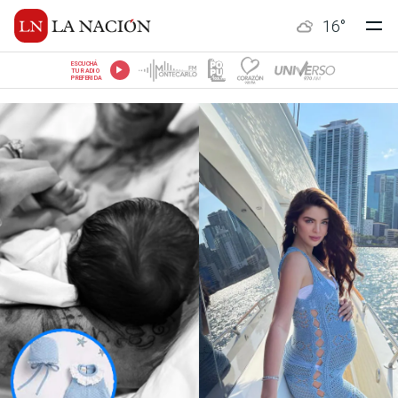
16
°
ESCUCHÁ
TU RADIO
PREFERIDA