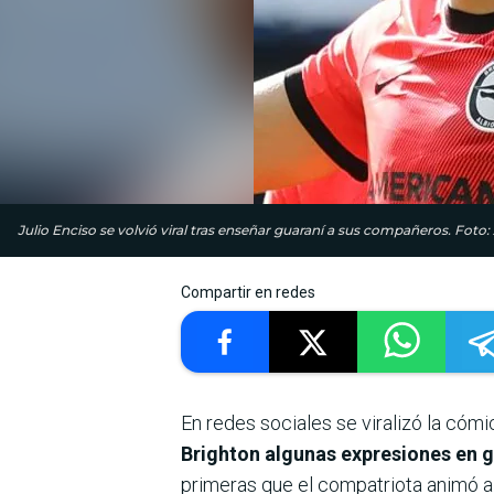
Julio Enciso se volvió viral tras enseñar guaraní a sus compañeros. Foto:
Compartir en redes
En redes sociales se viralizó la có
Brighton algunas expresiones en 
primeras que el compatriota animó a 