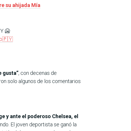
re su ahijada Mía
Y 🥶
so🇵🇾
e gusta”
, con decenas de
ron solo algunos de los comentarios
ge y ante el poderoso Chelsea, el
do. El joven deportista se ganó la