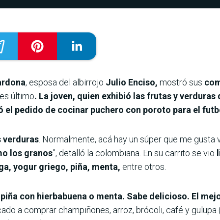
ardona
, esposa del albirrojo
Julio Enciso,
mostró sus
com
es último
. La joven, quien exhibió las frutas y verdura
ó el pedido de cocinar puchero con poroto para el futbo
as verduras
. Normalmente, acá hay un súper que me gusta v
mo los granos
”, detalló la colombiana. En su carrito se vio
l
uga, yogur griego, piña, menta,
entre otros.
piña con hierbabuena o menta. Sabe delicioso. El mej
do a comprar champiñones, arroz, brócoli, café y gulupa (