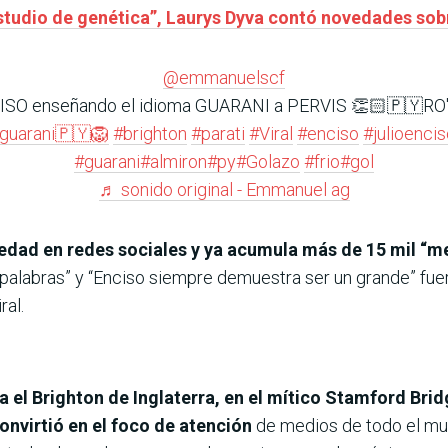
estudio de genética”, Laurys Dyva contó novedades sob
@emmanuelscf
ISO enseñando el idioma GUARANI a PERVIS 👏🏻🇵🇾RO'
guarani🇵🇾🦁
#brighton
#parati
#Viral
#enciso
#julioenci
#guarani
#almiron
#py
#Golazo
#frio
#gol
♬ sonido original - Emmanuel ag
edad en redes sociales y ya acumula más de 15 mil “m
palabras” y “Enciso siempre demuestra ser un grande” fue
ral.
 el Brighton de Inglaterra, en el mítico Stamford Brid
nvirtió en el foco de atención
de medios de todo el mun