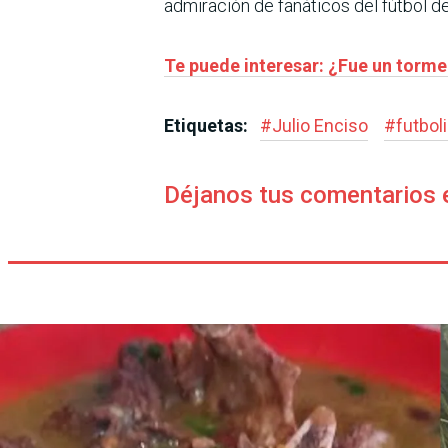
admiración de fanáticos del fútbol d
Te puede interesar: ¿Fue un torm
Etiquetas:
#
Julio Enciso
#
futbol
Déjanos tus comentarios 