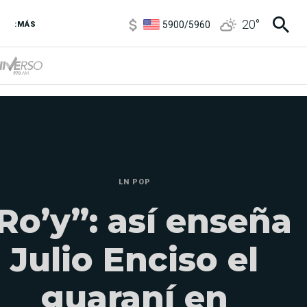
5900
/
5960
20
°
1100
/
1160
:MÁS
3,8
/
4
6850
/
7200
5900
/
5960
LN POP
Ro’y”: así enseña
Julio Enciso el
guaraní en