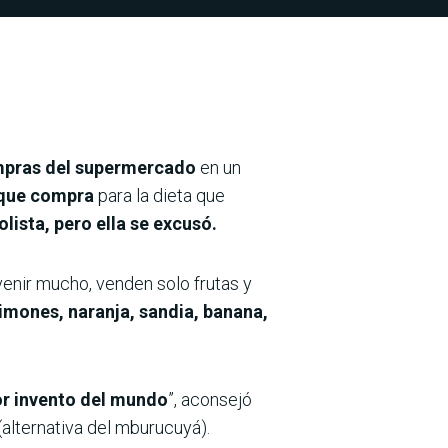
pras del supermercado
en un
s que compra
para la dieta que
lista, pero ella se excusó.
enir mucho, venden solo frutas y
imones, naranja, sandia, banana,
or invento del mundo
”, aconsejó
alternativa del mburucuyá).