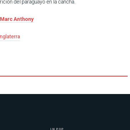
rición del paraguayo en la cancha.
n Marc Anthony
Inglaterra
LN POP