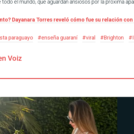
e todo el mundo, que aguardan ansiosos por la próxima apa
ento? Dayanara Torres reveló cómo fue su relación co
ista paraguayo
#
enseña guaraní
#
viral
#
Brighton
#
en Voiz