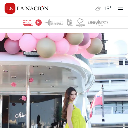
13
°
ESCUCHÁ
TU RADIO
PREFERIDA