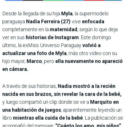
Desde la llegada de su hija
Myla
, la supermodelo
paraguaya
Nadia Ferreira (27)
vive
enfocada
completamente en la
maternidad
, según lo que deja
ver en sus
historias de Instagram
. Este domingo
último, la exMiss Universo Paraguay
volvió a
actualizar una foto de Myla
, más otro video con su
hijo mayor,
Marco
, pero
ella nuevamente no apareció
en cámara.
A través de sus historias,
Nadia mostró a la recién
nacida en sus brazos, sin revelar la cara de la bebé,
y luego compartió un clip donde se ve a
Marquito en
una habitación de juegos
, aparentemente leyendo un
libro
mientras ella cuida de la bebé
. La publicación se
acompañó del mensaje:
“Cuánto los amo, mis niños”
.