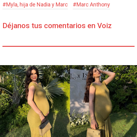
#
Myla, hija de Nadia y Marc
#
Marc Anthony
Déjanos tus comentarios en Voiz