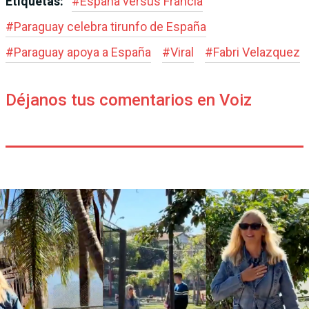
Etiquetas:
#
España versus Francia
#
Paraguay celebra tirunfo de España
#
Paraguay apoya a España
#
Viral
#
Fabri Velazquez
Déjanos tus comentarios en Voiz