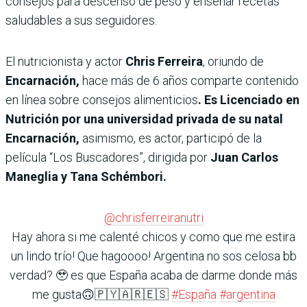
consejos para descenso de peso y enseñar recetas
saludables a sus seguidores.
El nutricionista y actor
Chris Ferreira
, oriundo de
Encarnación,
hace más de 6 años comparte contenido
en línea sobre consejos alimenticios
. Es Licenciado en
Nutrición por una universidad privada de su natal
Encarnación,
asimismo, es actor, participó de la
película “Los Buscadores”, dirigida por
Juan Carlos
Maneglia y Tana Schémbori.
@chrisferreiranutri
Hay ahora si me calenté chicos y como que me estira
un lindo trío! Que hagoooo! Argentina no sos celosa bb
verdad? 🥹 es que España acaba de darme donde más
me gusta🙃🇵🇾🇦🇷🇪🇸
#España
#argentina