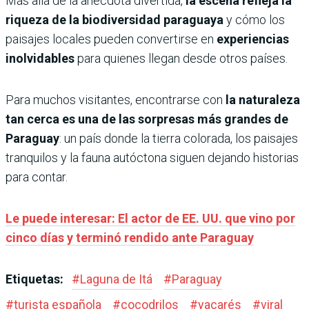
Más allá de la anécdota divertida,
la escena refleja la
riqueza de la biodiversidad paraguaya
y cómo los
paisajes locales pueden convertirse en
experiencias
inolvidables
para quienes llegan desde otros países.
Para muchos visitantes, encontrarse con
la naturaleza
tan cerca es una de las sorpresas más grandes de
Paraguay
: un país donde la tierra colorada, los paisajes
tranquilos y la fauna autóctona siguen dejando historias
para contar.
Le puede interesar: El actor de EE. UU. que vino por
cinco días y terminó rendido ante Paraguay
Etiquetas:
#
Laguna de Itá
#
Paraguay
#
turista española
#
cocodrilos
#
yacarés
#
viral