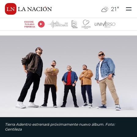
21
°
ESCUCHÁ
TU RADIO
PREFERIDA
Tierra Adentro estrenará próximamente nuevo álbum. Foto:
Gentileza