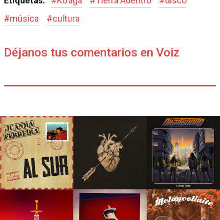
Etiquetas:
#
Ko’ág̃a
#
Tierra Adentro
#
disco
#
música
#
cultura
Déjanos tus comentarios en Voiz