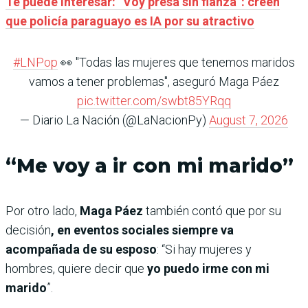
Te puede interesar: “Voy presa sin fianza”: creen
que policía paraguayo es IA por su atractivo
#LNPop
👀 "Todas las mujeres que tenemos maridos
vamos a tener problemas", aseguró Maga Páez
pic.twitter.com/swbt85YRqq
— Diario La Nación (@LaNacionPy)
August 7, 2026
“Me voy a ir con mi marido”
Por otro lado,
Maga Páez
también contó que por su
decisión
, en eventos sociales siempre va
acompañada de su esposo
: “Si hay mujeres y
hombres, quiere decir que
yo puedo irme con mi
marido
”.