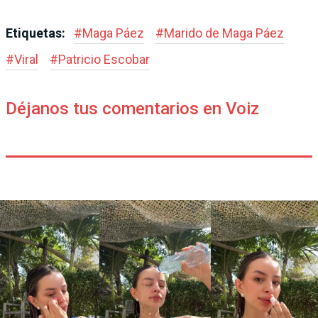
Etiquetas:
#
Maga Páez
#
Marido de Maga Páez
#
Viral
#
Patricio Escobar
Déjanos tus comentarios en Voiz