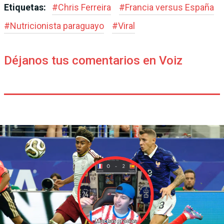
Etiquetas:
#
Chris Ferreira
#
Francia versus España
#
Nutricionista paraguayo
#
Viral
Déjanos tus comentarios en Voiz