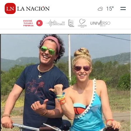
15
°
ESCUCHÁ
TU RADIO
PREFERIDA