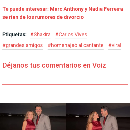
Te puede interesar: Marc Anthony y Nadia Ferreira
se ríen de los rumores de divorcio
Etiquetas:
#
Shakira
#
Carlos Vives
#
grandes amigos
#
homenajeó al cantante
#
viral
Déjanos tus comentarios en Voiz