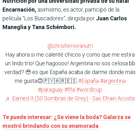
Nutrición por una universidad privada de su natal
Encarnación,
asimismo, es actor, participó de la
película “Los Buscadores”, dirigida por
Juan Carlos
Maneglia y Tana Schémbori.
@chrisferreiranutri
Hay ahora si me calenté chicos y como que me estira
un lindo trío! Que hagoooo! Argentina no sos celosa bb
verdad? 🥹 es que España acaba de darme donde más
me gusta🙃🇵🇾🇦🇷🇪🇸
#España
#argentina
#paraguay
#fifa
#wordlcup
♬ Earned It (50 Sombras de Grey) - Sax Efrain Acosta
Te puede interesar: ¿Se viene la boda? Galarza se
mostró brindando con su enamorada