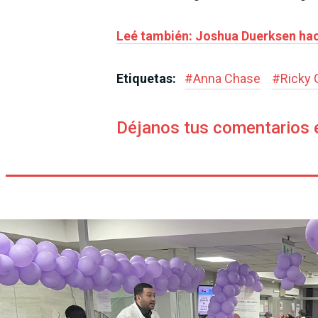
Leé también: Joshua Duerksen hac
Etiquetas:
#
Anna Chase
#
Ricky 
Déjanos tus comentarios 