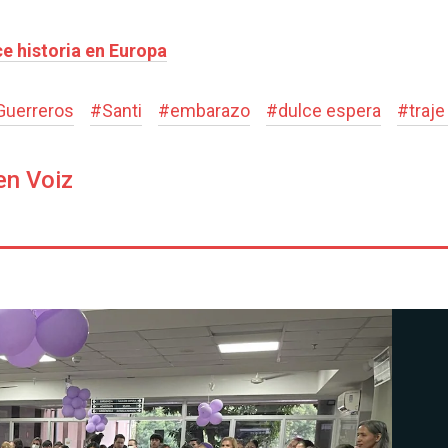
e historia en Europa
Guerreros
#
Santi
#
embarazo
#
dulce espera
#
traj
en Voiz