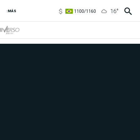
1100
/
1160
16
°
3,8
/
4
:MÁS
6850
/
7200
5900
/
5960