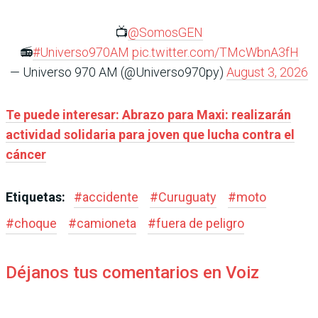
📺
@SomosGEN
📻
#Universo970AM
pic.twitter.com/TMcWbnA3fH
— Universo 970 AM (@Universo970py)
August 3, 2026
Te puede interesar: Abrazo para Maxi: realizarán
actividad solidaria para joven que lucha contra el
cáncer
Etiquetas:
#
accidente
#
Curuguaty
#
moto
#
choque
#
camioneta
#
fuera de peligro
Déjanos tus comentarios en Voiz