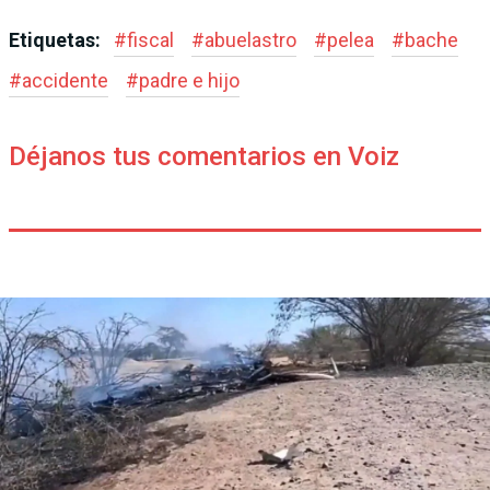
Etiquetas:
#
fiscal
#
abuelastro
#
pelea
#
bache
#
accidente
#
padre e hijo
Déjanos tus comentarios en Voiz