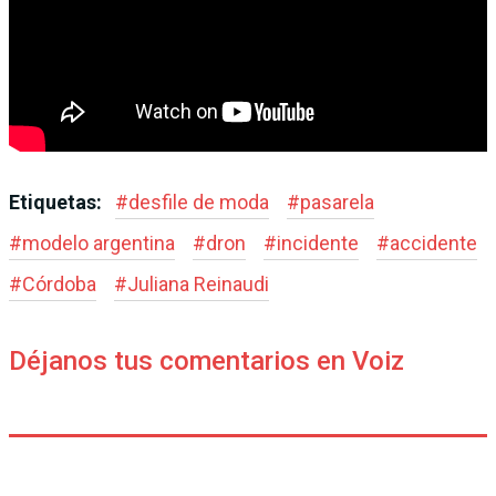
Etiquetas:
#
desfile de moda
#
pasarela
#
modelo argentina
#
dron
#
incidente
#
accidente
#
Córdoba
#
Juliana Reinaudi
Déjanos tus comentarios en Voiz