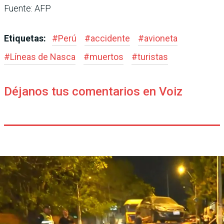
Fuente: AFP
Etiquetas:
#
Perú
#
accidente
#
avioneta
#
Líneas de Nasca
#
muertos
#
turistas
Déjanos tus comentarios en Voiz