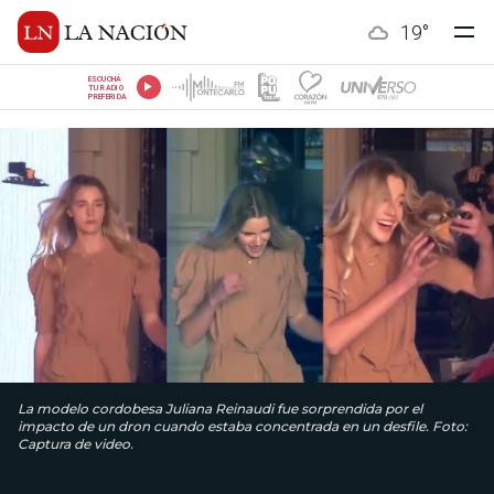
19
°
ESCUCHÁ
TU RADIO
PREFERIDA
La modelo cordobesa Juliana Reinaudi fue sorprendida por el
impacto de un dron cuando estaba concentrada en un desfile. Foto:
Captura de video.