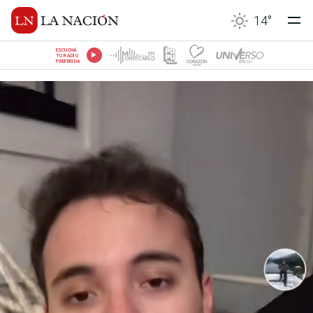
14
°
ESCUCHÁ
TU RADIO
PREFERIDA