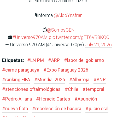
al exministro Arnaldo Giuzzio.
🎙️Informa
@AldoYnsfran
📺
@SomosGEN
📻
#Universo970AM
pic.twitter.com/gET6VB8KQO
— Universo 970 AM (@Universo970py)
July 21, 2026
Etiquetas:
#
LN PM
#
ARP
#
labor del gobierno
#
carne paraguaya
#
Expo Paraguay 2026
#
ranking FIFA
#
Mundial 2026
#
Albirroja
#
ANR
#
atenciones oftalmológicas
#
Chile
#
temporal
#
Pedro Alliana
#
Horacio Cartes
#
Asunción
#
nueva flota
#
recolección de basura
#
juicio oral