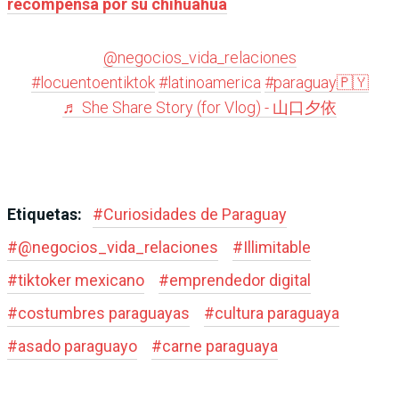
recompensa por su chihuahua
@negocios_vida_relaciones
#locuentoentiktok
#latinoamerica
#paraguay🇵🇾
♬ She Share Story (for Vlog) - 山口夕依
Etiquetas:
#
Curiosidades de Paraguay
#
@negocios_vida_relaciones
#
Illimitable
#
tiktoker mexicano
#
emprendedor digital
#
costumbres paraguayas
#
cultura paraguaya
#
asado paraguayo
#
carne paraguaya