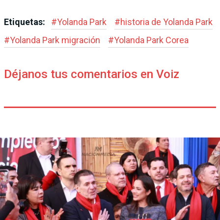
Etiquetas:
#
Yolanda Park
#
historia de Yolanda Park
#
Yolanda Park migración
#
Yolanda Park Corea
Déjanos tus comentarios en Voiz