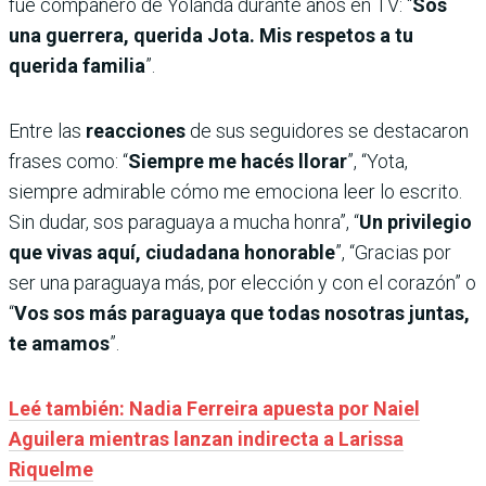
fue compañero de Yolanda durante años en TV: “
Sos
una guerrera, querida Jota. Mis respetos a tu
querida familia
”.
Entre las
reacciones
de sus seguidores se destacaron
frases como: “
Siempre me hacés llorar
”, “Yota,
siempre admirable cómo me emociona leer lo escrito.
Sin dudar, sos paraguaya a mucha honra”, “
Un privilegio
que vivas aquí, ciudadana honorable
”, “Gracias por
ser una paraguaya más, por elección y con el corazón” o
“
Vos sos más paraguaya que todas nosotras juntas,
te amamos
”.
Leé también: Nadia Ferreira apuesta por Naiel
Aguilera mientras lanzan indirecta a Larissa
Riquelme