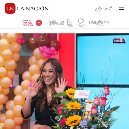
20
°
ESCUCHÁ
TU RADIO
PREFERIDA