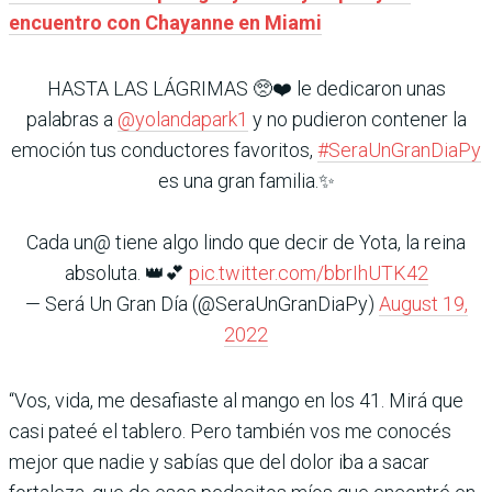
encuentro con Chayanne en Miami
HASTA LAS LÁGRIMAS 🥺❤️ le dedicaron unas
palabras a
@yolandapark1
y no pudieron contener la
emoción tus conductores favoritos,
#SeraUnGranDiaPy
es una gran familia.✨
Cada un@ tiene algo lindo que decir de Yota, la reina
absoluta. 👑💕
pic.twitter.com/bbrIhUTK42
— Será Un Gran Día (@SeraUnGranDiaPy)
August 19,
2022
“Vos, vida, me desafiaste al mango en los 41. Mirá que
casi pateé el tablero. Pero también vos me conocés
mejor que nadie y sabías que del dolor iba a sacar