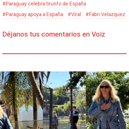
#
Paraguay celebra tirunfo de España
#
Paraguay apoya a España
#
Viral
#
Fabri Velazquez
Déjanos tus comentarios en Voiz