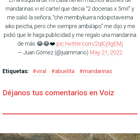
mandarinas vi el cartel que decia “2 docenas x 5mil” y
me salió la señora, “che membykuera ndoipotaveima
aiko peicha, pero che siempre amba’apo” me dijo y me
pidió que le haga publicidad y me regalo una mandarina
de más 😂😂❤️
pic.twitter.com/2qlCj9gEMj
— Juan Gómez (@juammario)
May 21, 2022
Etiquetas:
#
viral
#
abuelita
#
mandarinas
Déjanos tus comentarios en Voiz