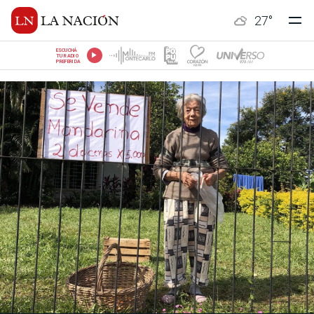
27
°
ESCUCHÁ
TU RADIO
PREFERIDA