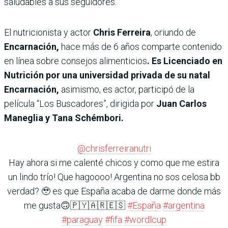
saludables a sus seguidores.
El nutricionista y actor
Chris Ferreira
, oriundo de
Encarnación,
hace más de 6 años comparte contenido
en línea sobre consejos alimenticios
. Es Licenciado en
Nutrición por una universidad privada de su natal
Encarnación,
asimismo, es actor, participó de la
película “Los Buscadores”, dirigida por
Juan Carlos
Maneglia y Tana Schémbori.
@chrisferreiranutri
Hay ahora si me calenté chicos y como que me estira
un lindo trío! Que hagoooo! Argentina no sos celosa bb
verdad? 🥹 es que España acaba de darme donde más
me gusta🙃🇵🇾🇦🇷🇪🇸
#España
#argentina
#paraguay
#fifa
#wordlcup