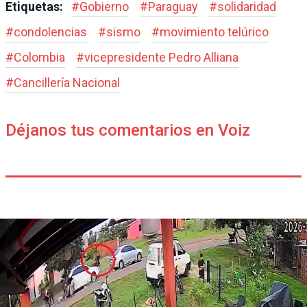
Etiquetas:
#
Gobierno
#
Paraguay
#
solidaridad
#
condolencias
#
sismo
#
movimiento telúrico
#
Colombia
#
vicepresidente Pedro Alliana
#
Cancillería Nacional
Déjanos tus comentarios en Voiz