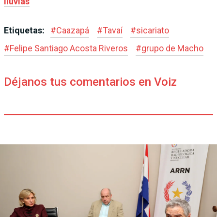
lluvias
Etiquetas:
#
Caazapá
#
Tavaí
#
sicariato
#
Felipe Santiago Acosta Riveros
#
grupo de Macho
Déjanos tus comentarios en Voiz