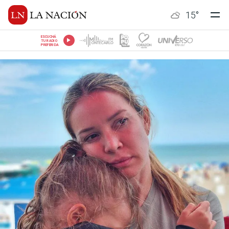
15
°
ESCUCHÁ
TU RADIO
PREFERIDA