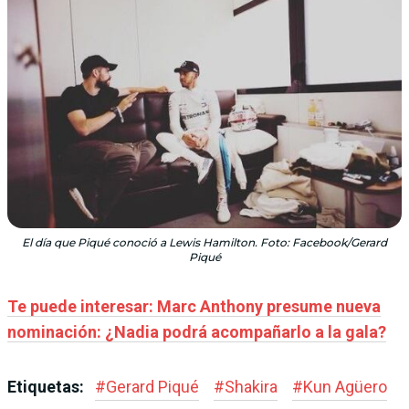
El día que Piqué conoció a Lewis Hamilton. Foto: Facebook/Gerard
Piqué
Te puede interesar: Marc Anthony presume nueva
nominación: ¿Nadia podrá acompañarlo a la gala?
Etiquetas:
#
Gerard Piqué
#
Shakira
#
Kun Agüero