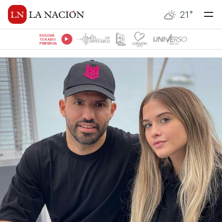
21
°
ESCUCHÁ
TU RADIO
PREFERIDA