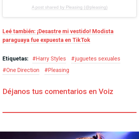
A post shared by Pleasing (@pleasing)
Leé también: ¡Desastre mi vestido! Modista
paraguaya fue expuesta en TikTok
Etiquetas:
#
Harry Styles
#
juguetes sexuales
#
One Direction
#
Pleasing
Déjanos tus comentarios en Voiz