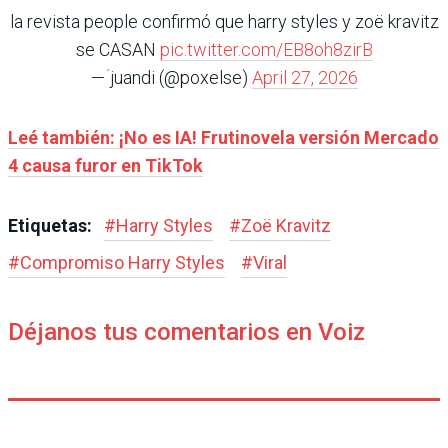
la revista people confirmó que harry styles y zoë kravitz
se CASAN
pic.twitter.com/EB8oh8zirB
— ؘjuandi (@poxelse)
April 27, 2026
Leé también: ¡No es IA! Frutinovela versión Mercado
4 causa furor en TikTok
Etiquetas:
#
Harry Styles
#
Zoë Kravitz
#
Compromiso Harry Styles
#
Viral
Déjanos tus comentarios en Voiz