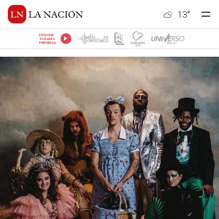
13
°
ESCUCHÁ
TU RADIO
PREFERIDA