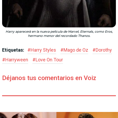
Harry aparecerá en la nueva pelicula de Marvel, Eternals, como Eros,
hermano menor del recordado Thanos.
Etiquetas:
#
Harry Styles
#
Mago de Oz
#
Dorothy
#
Harryween
#
Love On Tour
Déjanos tus comentarios en Voiz