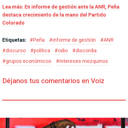
Lea más: En informe de gestión ante la ANR, Peña
destaca crecimiento de la mano del Partido
Colorado
Etiquetas:
#
Peña
#
informe de gestión
#
ANR
#
discurso
#
política
#
odio
#
discordia
#
grupos económicos
#
intereses mezquinos
Déjanos tus comentarios en Voiz