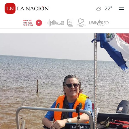
22
°
ESCUCHÁ
TU RADIO
PREFERIDA