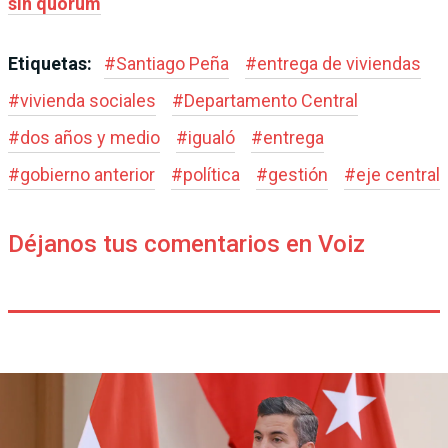
sin quórum
Etiquetas:
#
Santiago Peña
#
entrega de viviendas
#
vivienda sociales
#
Departamento Central
#
dos años y medio
#
igualó
#
entrega
#
gobierno anterior
#
política
#
gestión
#
eje central
Déjanos tus comentarios en Voiz