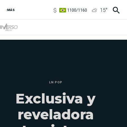
1100
/
1160
15
°
3,8
/
4
:MÁS
6850
/
7200
5900
/
5960
LN POP
Exclusiva y
reveladora