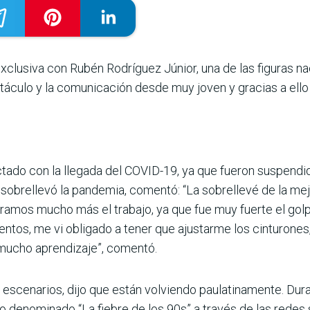
xclusiva con Rubén Rodríguez Júnior, una de las figuras n
ctáculo y la comunicación desde muy joven y gracias a ello
ado con la llegada del COVID-19, ya que fueron suspendid
 sobrellevó la pandemia, comentó: “La sobrellevé de la m
 valoramos mucho más el trabajo, ya que fue muy fuerte el 
entos, me vi obligado a tener que ajustarme los cinturone
mucho aprendizaje”, comentó.
 escenarios, dijo que están volviendo paulatinamente. Dur
o denominado “La fiebre de los 90s” a través de las redes