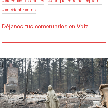
#
incendios forestales
#
choque entre helicópteros
#
accidente aéreo
Déjanos tus comentarios en Voiz