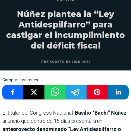
POLÍTICA
Núñez plantea la “Ley
Antidespilfarro” para
castigar el incumplimiento
del déficit fiscal
7 DE AGOSTO DE 2026 12:29
Compartir en redes
El titular del Congreso Nacional,
Basilio “Bachi” Núñez
,
anunció que dentro de 15 días presentará un
anteproyecto denominado “Ley Antidespilfarro o