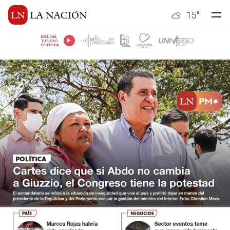
15
°
ESCUCHÁ
TU RADIO
PREFERIDA