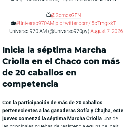
📺
@SomosGEN
📻
#Universo970AM
pic.twitter.com/j5cTmgixkT
— Universo 970 AM (@Universo970py)
August 7, 2026
Inicia la séptima Marcha
Criolla en el Chaco con más
de 20 caballos en
competencia
Con la participación de más de 20 caballos
pertenecientes a las ganaderas Sofía y Chajha, este
jueves comenzó la séptima Marcha Criolla
, una de
las principales pruebas de resistencia equina del país,