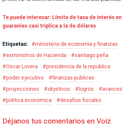
Te puede interesar: Límite de tasa de interés en
guaraníes casi triplica a la de dólares
Etiquetas:
#
ministerio de economia y finanzas
#
exministros de Hacienda
#
santiago peña
#
Oscar Lovera
#
presidencia de la republica
#
poder ejecutivo
#
finanzas publicas
#
proyecciones
#
objetivos
#
logros
#
avances
#
politica economica
#
desafios fiscales
Déjanos tus comentarios en Voiz