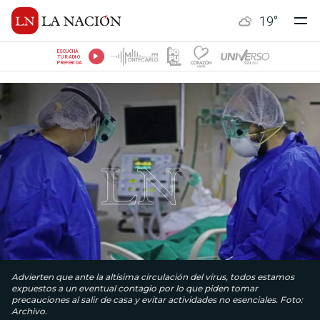
19
°
ESCUCHÁ
TU RADIO
PREFERIDA
Advierten que ante la altísima circulación del virus, todos estamos
expuestos a un eventual contagio por lo que piden tomar
precauciones al salir de casa y evitar actividades no esenciales. Foto:
Archivo.