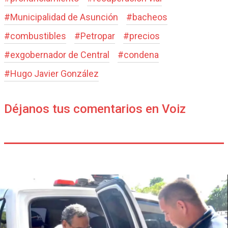
#
Municipalidad de Asunción
#
bacheos
#
combustibles
#
Petropar
#
precios
#
exgobernador de Central
#
condena
#
Hugo Javier González
Déjanos tus comentarios en Voiz