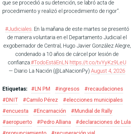
que se procedió a su detención, se labró acta de
procedimiento y realizó el procedimiento de rigor”.
#Judiciales
. En la mañana de este martes se presentó
de manera voluntaria en el Departamento Judicial el
exgobernador de Central, Hugo Javier González Alegre,
condenado a 10 años de cárcel por lesión de
confianza.
#TodoEstáEnLN
https://t.co/tvYyKz9LeU
— Diario La Nación (@LaNacionPy)
August 4, 2026
Etiquetas:
#
LN PM
#
ingresos
#
recaudaciones
#
DNIT
#
Camilo Pérez
#
elecciones municipales
#
encuesta
#
Encarnación
#
Mundial de Rally
#
aeropuerto
#
Pedro Alliana
#
declaraciones de Lula
#
pronunciamiento
#
recuperación vial