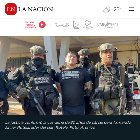
23
°
ESCUCHÁ
TU RADIO
PREFERIDA
La justicia confirmó la condena de 30 años de cárcel para Armando
Javier Rotela, líder del clan Rotela. Foto: Archivo