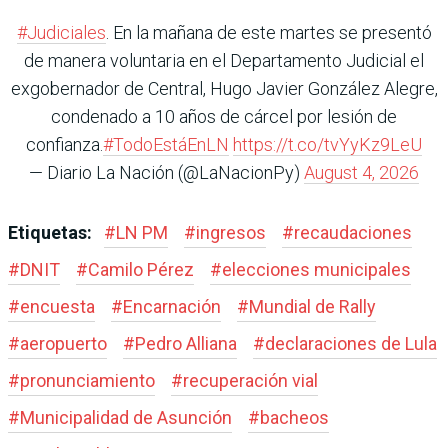
#Judiciales
. En la mañana de este martes se presentó
de manera voluntaria en el Departamento Judicial el
exgobernador de Central, Hugo Javier González Alegre,
condenado a 10 años de cárcel por lesión de
confianza.
#TodoEstáEnLN
https://t.co/tvYyKz9LeU
— Diario La Nación (@LaNacionPy)
August 4, 2026
Etiquetas:
#
LN PM
#
ingresos
#
recaudaciones
#
DNIT
#
Camilo Pérez
#
elecciones municipales
#
encuesta
#
Encarnación
#
Mundial de Rally
#
aeropuerto
#
Pedro Alliana
#
declaraciones de Lula
#
pronunciamiento
#
recuperación vial
#
Municipalidad de Asunción
#
bacheos