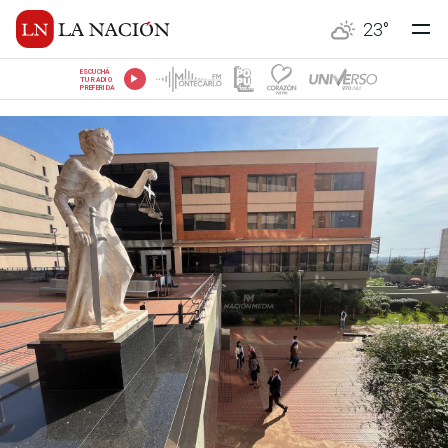
23
°
ESCUCHÁ
TU RADIO
PREFERIDA