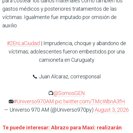
para costear los daños materiales como también los
gastos médicos y posteriores tratamientos de las
víctimas. Igualmente fue imputado por omisión de
auxilio.
#2EnLaCiudad
| Imprudencia, choque y abandono de
víctimas; adolescentes fueron embestidos por una
camioneta en Curuguaty
📞 Juan Alcaraz, corresponsal
📺
@SomosGEN
📻
#Universo970AM
pic.twitter.com/TMcWbnA3fH
— Universo 970 AM (@Universo970py)
August 3, 2026
Te puede interesar: Abrazo para Maxi: realizarán