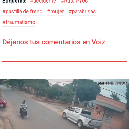
Etiquetas:
#
accidente
#
Ruta PY06
#
pastilla de freno
#
mujer
#
parabrisas
#
traumatismo
Déjanos tus comentarios en Voiz