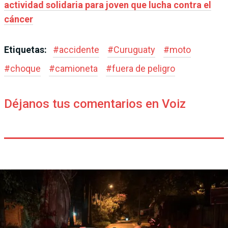
actividad solidaria para joven que lucha contra el
cáncer
Etiquetas:
#
accidente
#
Curuguaty
#
moto
#
choque
#
camioneta
#
fuera de peligro
Déjanos tus comentarios en Voiz