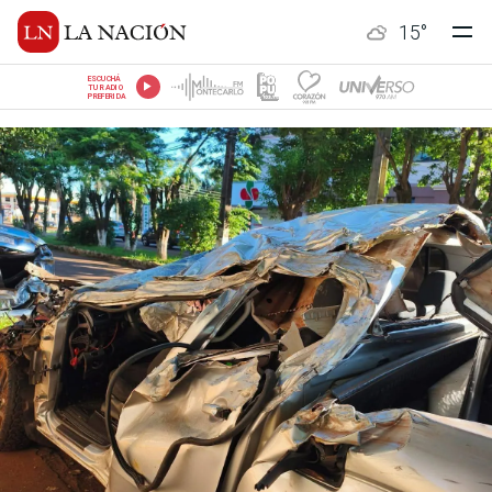
15
°
ESCUCHÁ
TU RADIO
PREFERIDA