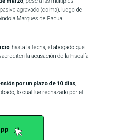
 de marzo
, pese a las múltiples
 pasivo agravado (coima), luego de
spíndola Marques de Padua.
icio
, hasta la fecha, el abogado que
crediten la acusación de la Fiscalía
ensión por un plazo de 10 días
,
bado, lo cual fue rechazado por el