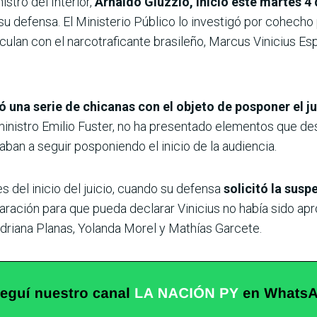
istro del Interior,
Arnaldo Giuzzio, inició este martes 4
su defensa. El Ministerio Público lo investigó por cohecho
nculan con el narcotraficante brasileño, Marcus Vinicius E
 una serie de chicanas con el objeto de posponer el ju
nistro Emilio Fuster, no ha presentado elementos que desa
ban a seguir posponiendo el inicio de la audiencia.
s del inicio del juicio, cuando su defensa
solicitó la susp
ación para que pueda declarar Vinicius no había sido apro
Adriana Planas, Yolanda Morel y Mathías Garcete.