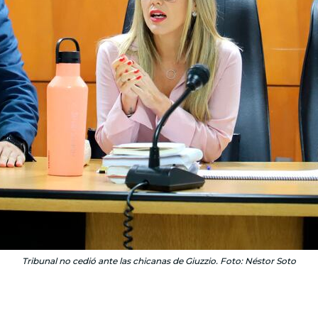
Tribunal no cedió ante las chicanas de Giuzzio. Foto: Néstor Soto