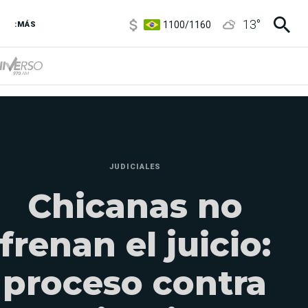
1100
/
1160
13
°
3,8
/
4
:MÁS
6850
/
7200
5900
/
5960
JUDICIALES
Chicanas no
frenan el juicio:
proceso contra