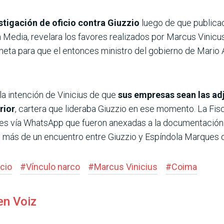
stigación de oficio contra Giuzzio
luego de que publicaci
 Media, revelara los favores realizados por Marcus Vinicus 
neta para que el entonces ministro del gobierno de Mario 
la intención de Vinicius de que
sus empresas sean las adj
rior
, cartera que lideraba Giuzzio en ese momento. La Fisc
es vía What­sApp que fueron anexadas a la documentación
 más de un encuentro entre Giuzzio y Espíndola Marques 
cio
#
Vínculo narco
#
Marcus Vinicius
#
Coima
en Voiz