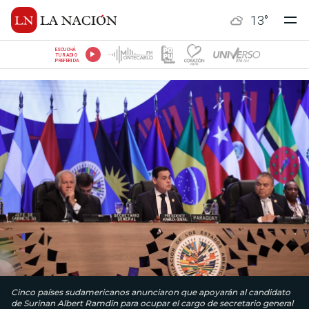
13
°
ESCUCHÁ
TU RADIO
PREFERIDA
Cinco países sudamericanos anunciaron que apoyarán al candidato
de Surinan Albert Ramdin para ocupar el cargo de secretario general