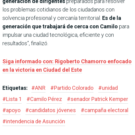
generación de dirigentes
preparados para resolver
los problemas cotidianos de los ciudadanos con
solvencia profesional y cercanía territorial.
Es de la
generación que trabajará de cerca con Camilo
para
impulsar una ciudad tecnológica, eficiente y con
resultados”, finalizó.
Siga informado con: Rigoberto Chamorro enfocado
en la victoria en Ciudad del Este
Etiquetas:
#
ANR
#
Partido Colorado
#
unidad
#
Lista 1
#
Camilo Pérez
#
senador Patrick Kemper
#
apoyo
#
candidatos jóvenes
#
campaña electoral
#
intendencia de Asunción