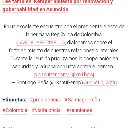
Leé también: Kemper apuesta por renovación y
gobernabilidad en Asunción
En un excelente encuentro con el presidente electo de
la hermana República de Colombia,
@ABDELAESPRIELLA
, dialogamos sobre el
fortalecimiento de nuestras relaciones bilaterales.
Durante la reunión priorizamos la cooperación en
seguridad y la lucha conjunta contra el crimen…
pic.twitter.com/GjlYeTbpAj
— Santiago Peña (@SantiPenap)
August 7, 2026
Etiquetas:
#
presidencia
#
Santiago Peña
#
Colombia
#
visita oficial
#
reuniones