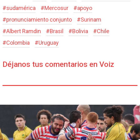
#
sudamérica
#
Mercosur
#
apoyo
#
pronunciamiento conjunto
#
Surinam
#
Albert Ramdin
#
Brasil
#
Bolivia
#
Chile
#
Colombia
#
Uruguay
Déjanos tus comentarios en Voiz