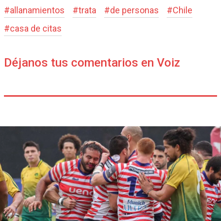
#
allanamientos
#
trata
#
de personas
#
Chile
#
casa de citas
Déjanos tus comentarios en Voiz