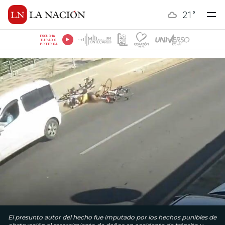
21
°
ESCUCHÁ
TU RADIO
PREFERIDA
El presunto autor del hecho fue imputado por los hechos punibles de