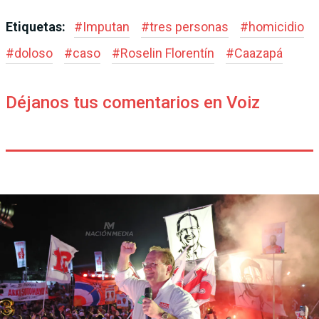
Etiquetas:
#
Imputan
#
tres personas
#
homicidio
#
doloso
#
caso
#
Roselin Florentín
#
Caazapá
Déjanos tus comentarios en Voiz