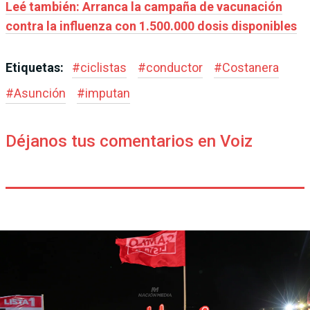
Leé también: Arranca la campaña de vacunación
contra la influenza con 1.500.000 dosis disponibles
Etiquetas:
#
ciclistas
#
conductor
#
Costanera
#
Asunción
#
imputan
Déjanos tus comentarios en Voiz