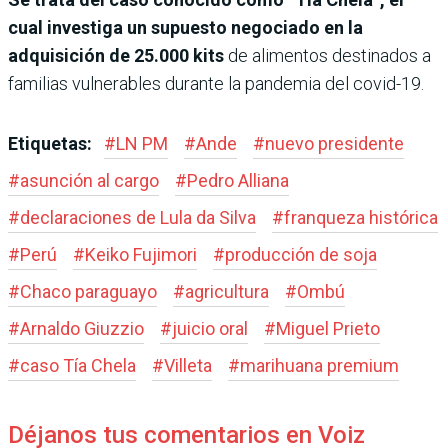
cual investiga un supuesto negociado en la
adquisición de 25.000 kits
de alimentos destinados a
familias vulnerables durante la pandemia del covid-19.
Etiquetas:
#
LN PM
#
Ande
#
nuevo presidente
#
asunción al cargo
#
Pedro Alliana
#
declaraciones de Lula da Silva
#
franqueza histórica
#
Perú
#
Keiko Fujimori
#
producción de soja
#
Chaco paraguayo
#
agricultura
#
Ombú
#
Arnaldo Giuzzio
#
juicio oral
#
Miguel Prieto
#
caso Tía Chela
#
Villeta
#
marihuana premium
Déjanos tus comentarios en Voiz