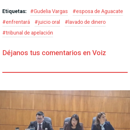
Etiquetas:
#
Gudelia Vargas
#
esposa de Aguacate
#
enfrentará
#
juicio oral
#
lavado de dinero
#
tribunal de apelación
Déjanos tus comentarios en Voiz