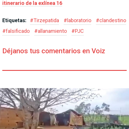
itinerario de la exlínea 16
Etiquetas:
#
Tirzepatida
#
laboratorio
#
clandestino
#
falsificado
#
allanamiento
#
PJC
Déjanos tus comentarios en Voiz