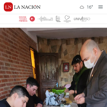
16
°
ESCUCHÁ
TU RADIO
PREFERIDA