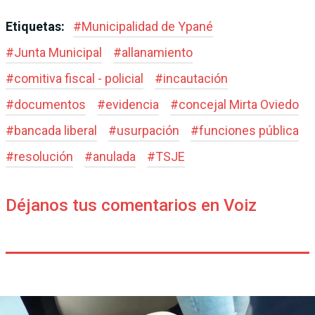
Etiquetas:
#
Municipalidad de Ypané
#
Junta Municipal
#
allanamiento
#
comitiva fiscal - policial
#
incautación
#
documentos
#
evidencia
#
concejal Mirta Oviedo
#
bancada liberal
#
usurpación
#
funciones pública
#
resolución
#
anulada
#
TSJE
Déjanos tus comentarios en Voiz