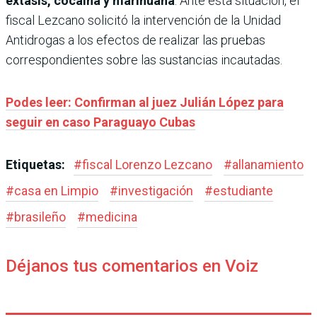
éxtasis, cocaína y marihuana
. Ante esta situación, el
fiscal Lezcano solicitó la intervención de la Unidad
Antidrogas a los efectos de realizar las pruebas
correspondientes sobre las sustancias incautadas.
Podes leer: Confirman al juez Julián López para
seguir en caso Paraguayo Cubas
Etiquetas:
#
fiscal Lorenzo Lezcano
#
allanamiento
#
casa en Limpio
#
investigación
#
estudiante
#
brasileño
#
medicina
Déjanos tus comentarios en Voiz